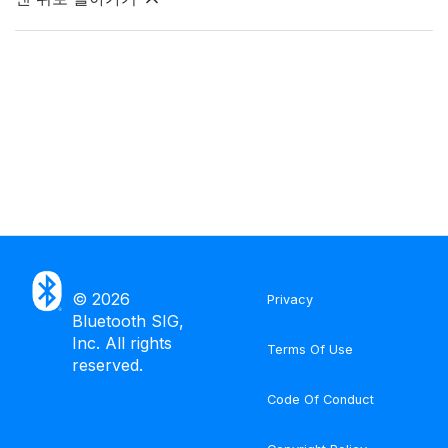
©
2026
Privacy
Bluetooth SIG,
Inc. All rights
Terms Of Use
reserved.
Code Of Conduct